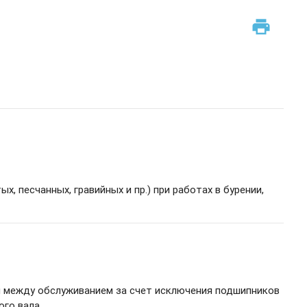
print
, песчанных, гравийных и пр.) при работах в бурении,
 между обслуживанием за счет исключения подшипников
ого вала