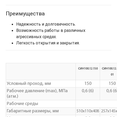
Преимущества
Надежность и долговечность.
Возможность работы в различных
агрессивных средах.
Легкость открытия и закрытия.
СИН100.12.150
СИН100.12.
01
Условный проход, мм
150
150
Рабочее давление (max), МПа
0,6 (6)
0,6 (6
(атм.)
Рабочие среды
Габаритные размеры, мм
510х110х408
257х145