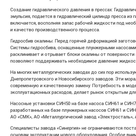
Создание гидравлического давления в прессах: Гидравли
эмульсия, подается в гидравлический цилиндр пресса из
включается, восполняя запас рабочей жидкости под нео
и качество производственного процесса.
Гидросбив окалины: Перед горячей деформацией заготово
Системы гидросбива, оснащенные плунжерными насосами
расклинивает и отрывает блоки окалины от поверхности
позволяют поддерживать необходимое давление жидкост
На многих металлургических заводах до сих пор использу
Днепропетровского и Новосибирского заводов. Эти морал
современную и качественную замену. Потребность в мод
эксплуатационных расходов, делает рынок открытым для
Насосные установки СИН50 на базе насоса СИН61 и СИН71
разработанных на базе плунжерных насосов СИН61 и СИН7
АО «СМК», АО «Металлургический завод «Электросталь», 
Специалисты завода «Синергия» не ограничиваются пост
основам эксплуатации нового оборудования. Особое вни