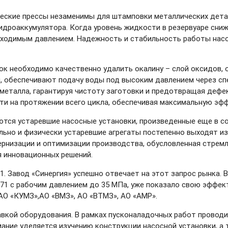
ческие прессы незаменимы для штамповки металлических детал
 гидроаккумулятора. Когда уровень жидкости в резервуаре сни
бходимым давлением. Надежность и стабильность работы нас
к необходимо качественно удалить окалину – слой оксидов, 
, обеспечивают подачу воды под высоким давлением через с
 металла, гарантируя чистоту заготовки и предотвращая деф
и на протяжении всего цикла, обеспечивая максимальную эфф
ются устаревшие насосные установки, произведенные еще в сов
ьно и физически устаревшие агрегаты постепенно выходят из
ернизации и оптимизации производства, обусловленная стре
 инновационных решений.
. Завод «Синергия» успешно отвечает на этот запрос рынка.
1 с рабочим давлением до 35 МПа, уже показало свою эффект
АО «КУМЗ»,АО «ВМЗ», АО «ВТМЗ», АО «АМР».
авкой оборудования. В рамках пусконаладочных работ проводи
мание уделяется изучению конструкции насосной установки, а