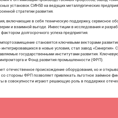
осных установок СИН50 на ведущих металлургических предпри
роенной стратегии развития.
ия, включающие в себя техническую поддержку, сервисное обс
ерии и взаимной выгоде. Инвестиции в исследования и разра
 фактором долгосрочного успеха предприятия.
и импортозамещение становятся ключевыми векторами развити
 интегрировавшихся в новые условия, стал завод «Синергия».
тавляемые государственными институтами развития. Ключевую
Минпромторга и Фонд развития промышленности (ФРП).
ет отечественное происхождение оборудования, но и открыва
 со стороны ФРП позволяет привлекать льготное заёмное фи
ты в совокупности играют решающую роль в поддержке отечес