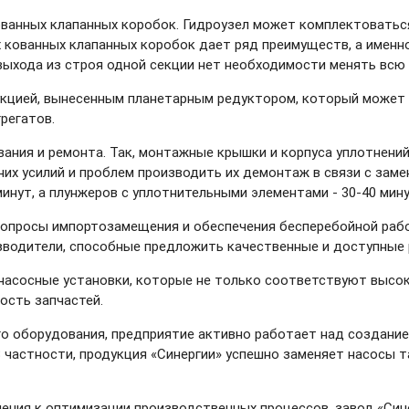
кованных клапанных коробок. Гидроузел может комплектоватьс
кованных клапанных коробок дает ряд преимуществ, а именно
 выхода из строя одной секции нет необходимости менять всю
кцией, вынесенным планетарным редуктором, который может бы
регатов.
ания и ремонта. Так, монтажные крышки и корпуса уплотнени
х усилий и проблем производить их демонтаж в связи с замено
минут, а плунжеров с уплотнительными элементами - 30-40 мину
 вопросы импортозамещения и обеспечения бесперебойной ра
зводители, способные предложить качественные и доступные 
я насосные установки, которые не только соответствуют выс
ость запчастей.
о оборудования, предприятие активно работает над создание
частности, продукция «Синергии» успешно заменяет насосы та
ления к оптимизации производственных процессов, завод «Син