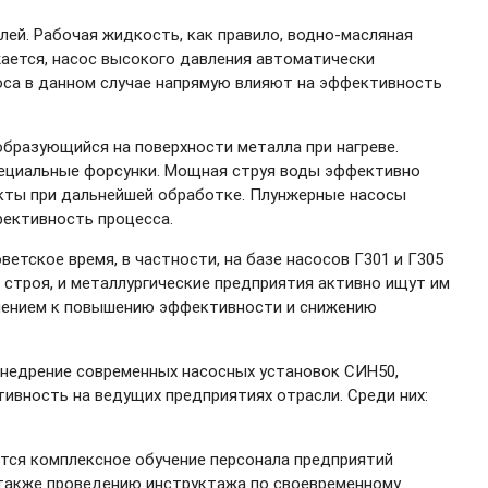
ей. Рабочая жидкость, как правило, водно-масляная
жается, насос высокого давления автоматически
оса в данном случае напрямую влияют на эффективность
образующийся на поверхности металла при нагреве.
пециальные форсунки. Мощная струя воды эффективно
екты при дальнейшей обработке. Плунжерные насосы
ективность процесса.
етское время, в частности, на базе насосов Г301 и Г305
 строя, и металлургические предприятия активно ищут им
млением к повышению эффективности и снижению
 Внедрение современных насосных установок СИН50,
ивность на ведущих предприятиях отрасли. Среди них:
тся комплексное обучение персонала предприятий
 также проведению инструктажа по своевременному