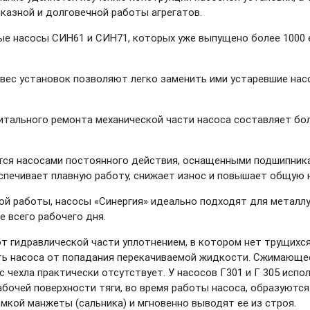
казной и долговечной работы агрегатов.
ые насосы СИН61 и СИН71, которых уже выпущено более 1000
вес установок позволяют легко заменить ими устаревшие нас
тального ремонта механической части насоса составляет бол
тся насосами постоянного действия, оснащенными подшипник
спечивает плавную работу, снижает износ и повышает общую 
й работы, насосы «Синергия» идеально подходят для металлур
 всего рабочего дня.
т гидравлической части уплотнением, в котором нет трущихся
ь насоса от попадания перекачиваемой жидкости. Сжимающее 
 чехла практически отсутствует. У насосов Г301 и Г 305 испо
очей поверхности тяги, во время работы насоса, образуются о
кой манжеты (сальника) и мгновенно выводят ее из строя.