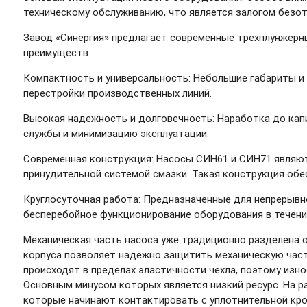
техническому обслуживанию, что является залогом безот
Завод «Синергия» предлагает современные трехплунжерн
преимуществ:
Компактность и универсальность: Небольшие габариты и 
перестройки производственных линий.
Высокая надежность и долговечность: Наработка до капи
службы и минимизацию эксплуатации.
Современная конструкция: Насосы СИН61 и СИН71 являю
принудительной системой смазки. Такая конструкция обе
Круглосуточная работа: Предназначенные для непрерывно
бесперебойное функционирование оборудования в течение
Механическая часть насоса уже традиционно разделена о
корпуса позволяет надежно защитить механическую част
происходят в пределах эластичности чехла, поэтому износ
Основным минусом которых является низкий ресурс. На раб
которые начинают контактировать с уплотнительной кром