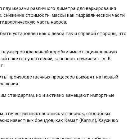
я плунжерами различного диметра для варьирования
, снижение стоимости, массы как гидравлической части
 гидравлическую часть насоса.
ть установлен как с левой так и справой стороны, что
й плунжеров клапанной коробки имеют оцинкованную
й пакетов уплотнений, клапанов, пружин и т. д. К
т.
боты производственных процессов выходят на первый
решения.
оким стандартам, но и активно замещают импортные
м отечественных насосных установок, способных
ких известных брендов, как Камат (Kamut), Хаухинко
ергия» демонстрирует дальновидность и гибкость,