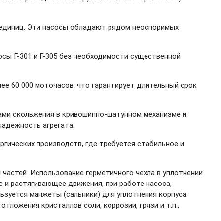
 единиц. Эти насосы обладают рядом неоспоримых
осы Г-301 и Г-305 без необходимости существенной
ее 60 000 моточасов, что гарантирует длительный срок
ами скольжения в кривошипно-шатунном механизме и
надежность агрегата.
гических производств, где требуется стабильное и
 частей. Использование герметичного чехла в уплотнении
и растягивающее движения, при работе насоса,
льзуется манжеты (сальники) для уплотнения корпуса.
тложения кристаллов соли, коррозии, грязи и т.п.,