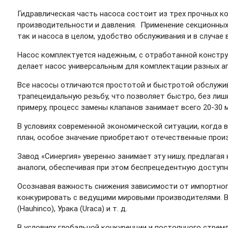
Гидравлическая часть насоса состоит из трех прочных 
производительности и давления. Применение секционных 
так и насоса в целом, удобство обслуживания и в случае
Насос комплектуется надежным, с отработанной констру
делает насос универсальным для комплектации разных аг
Все насосы отличаются простотой и быстротой обслужив
трапецеидальную резьбу, что позволяет быстро, без лишни
примеру, процесс замены клапанов занимает всего 20-30 
В условиях современной экономической ситуации, когда
план, особое значение приобретают отечественные прои
Завод «Синергия» уверенно занимает эту нишу, предлага
аналоги, обеспечивая при этом беспрецедентную доступн
Осознавая важность снижения зависимости от импортног
конкурировать с ведущими мировыми производителями. В 
(Hauhinco), Урака (Uraca) и т. д.
В условиях глобальной конкуренции и постоянного стрем